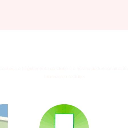
Conheça o Regulamento do Clube e o horário de funcionamento
Insreva-se no Clube